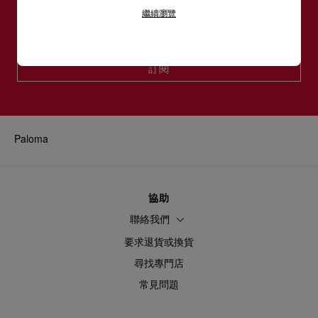
電郵*
繼續瀏覽
- 垂下時鏈帶長度：21.7吋／55厘米
高4.7 x 長8.6 x 闊6吋
女裝系列
男裝系列
高5.5 x 長9 x 闊2.4厘米
訂閱
閱讀更多
Paloma
協助
聯絡我們
要求退貨或換貨
尋找專門店
常見問題