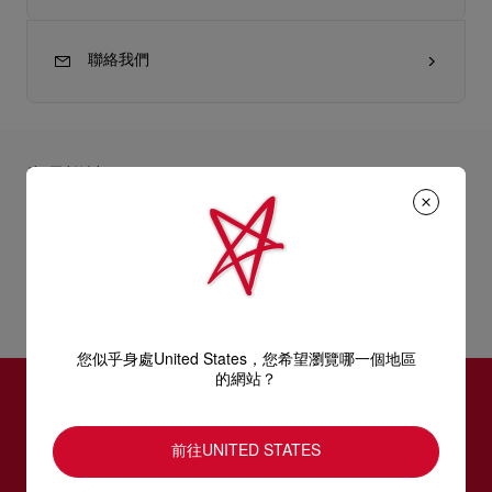
聯絡我們
產品詳情
優雅的Paloma手拿包以黑色小牛皮打造，附有可調校長度的活動
鏈帶。這款設計以窩釘拼出標誌性的Loubinthesky圖案，演繹這
產品資訊
個結合窩釘、品牌標誌和設計師簽名的獨特裝飾細節。
-1個主間隔
型號
3255059BK01
- 1個拉鏈口袋
顏色
黑色
您似乎身處United States，您希望瀏覽哪一個地區
- 1個扁平口袋
物料
小牛皮
的網站？
尺寸
145mm x 230mm x 60mm
- 10個卡片間隔
訂閱LOUBOUTIN通訊
- 磁石袋扣
前往UNITED STATES
- 鏈帶長度：44.9吋／114厘米