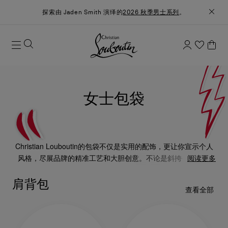
探索由 Jaden Smith 演绎的
2026 秋季男士系列
。
女士包袋
Christian Louboutin的包袋不仅是实用的配饰，更让你宣示个人
风格，尽展品牌的精准工艺和大胆创意。不论是斜挎包、手拿
阅读更多
包、托特包，以至添上特色装饰细节的肩背包，每款设计也为造
肩背包
型添上点睛之笔。
查看全部