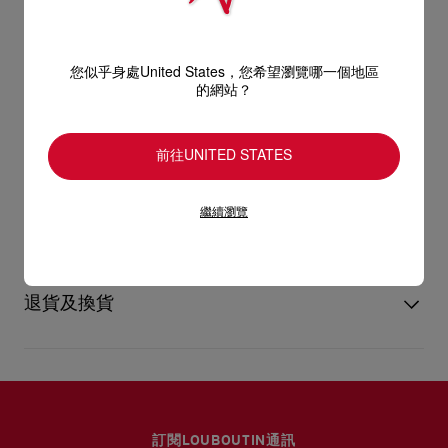
風格雋永的Loubigirl 搭帶涼鞋優雅迷人，配以85毫米幼鞋跟，彰
顯足弓的優美線條。鞋頭配以一條幼搭帶，而足踝搭帶則以金屬
產品資訊
色搭扣點綴。涼鞋以柔美的Leche杏色皮革打造，為造型增添一
絲脫俗氣息。
您似乎身處United States，您希望瀏覽哪一個地區
的網站？
型號
1240025F608
顏色
杏色
產品保養
物料
納帕皮
前往UNITED STATES
跟高
85 mm
只要好好愛護，便能歷久常新。無論您的Christian Louboutin皮
革產品需要深層清潔或保養護理，我們也能為盡應所需，確保您
送貨
繼續瀏覽
心儀的設計耐用經年。 請小心護理閃亮皮革產品，以免品質受
損。 產品保養
以 DHL Express 運送 - 送貨時間：3至 4個工作天
退貨及換貨
部分地區可能需要額外送貨時間。
估計送貨時間按照加快處理訂單計算。
送貨日期起計30天內可以免費退換。
詳情
換貨視乎產品存貨而定，請聯絡客戶服務專員。
專門店恕不處理退貨或換貨要求。
退回的產品必須完好無損，紅鞋底亦沒有任何污漬。
訂閱LOUBOUTIN通訊
如需更多資訊，
瀏覽退貨政策
。