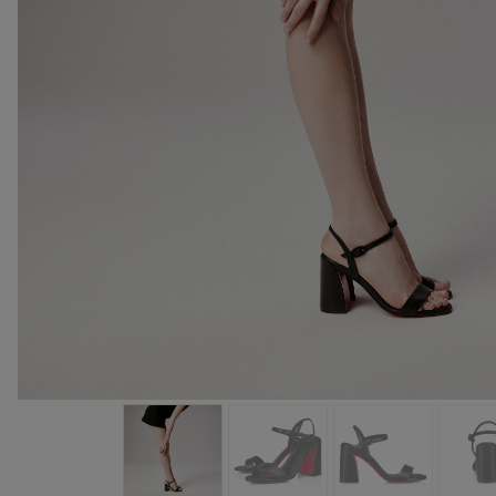
手袋
袋款
時尚眼鏡
夏⽇精選
男士禮品
Cassia系列
紅鞋底
時尚經典
精湛工藝