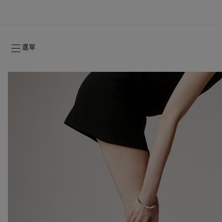
選單
2026年秋季系列
2026年秋季系列
雋永標記
全新登場：Oud Fétiche 奢⾹淡⾹精
女士禮品
2026年秋季女裝系列
品牌歷史
2026年秋
時裝展