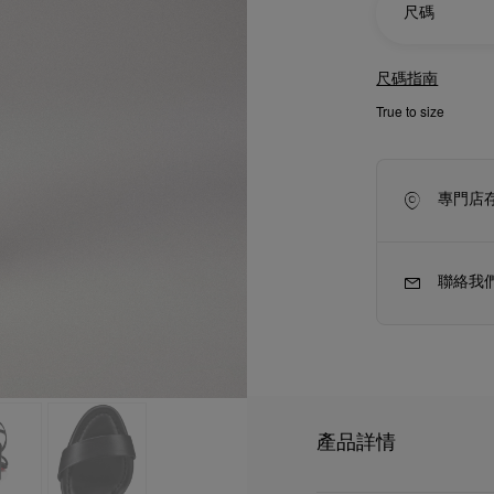
尺碼
尺碼指南
True to size
專門店
聯絡我
新季袋款
Kate高跟鞋
產品詳情