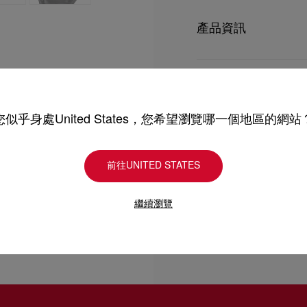
Miss Jane高跟涼
以足踝搭帶和橢圓形帶扣，與經典
產品資訊
人的設計完美配襯日夜造
型號
1240672B439
顏色
黑色
產品保養
物料
納帕羊皮
跟高
85 mm
您似乎身處United States，您希望瀏覽哪一個地區的網站
只要好好愛護，便能歷久常新。
理，我們也能為盡應所需
送貨
受損。 產品保養
前往UNITED STATES
以 DHL Express 運送
繼續瀏覽
退貨及換貨
部分地區可能需要額外送
估計送貨時間按照加快處
送貨日期起計30天內可以
詳情
換貨視乎產品存貨而定，
專門店恕不處理退貨或換
退回的產品必須完好無損