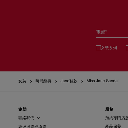
電郵*
女裝系列
女裝
時尚經典
Jane鞋款
Miss Jane Sandal
協助
服務
聯絡我們
預約專門店
產品保養
要求退貨或換貨