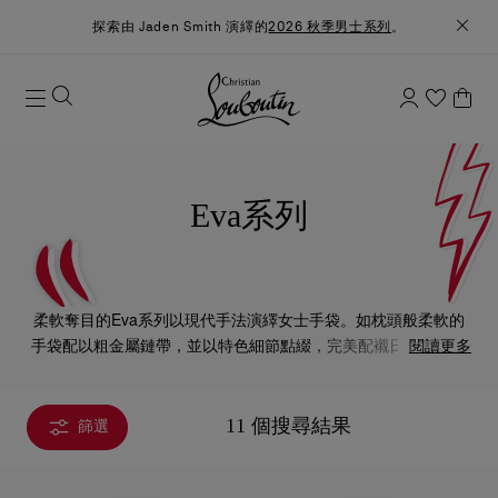
探索由 Jaden Smith 演繹的
2026 秋季男士系列
。
Eva系列
柔軟奪目的Eva系列以現代手法演繹女士手袋。如枕頭般柔軟的
手袋配以粗金屬鏈帶，並以特色細節點綴，完美配襯日夜造型，
閱讀更多
在任何場合也優雅不凡。
11 個搜尋結果
篩選