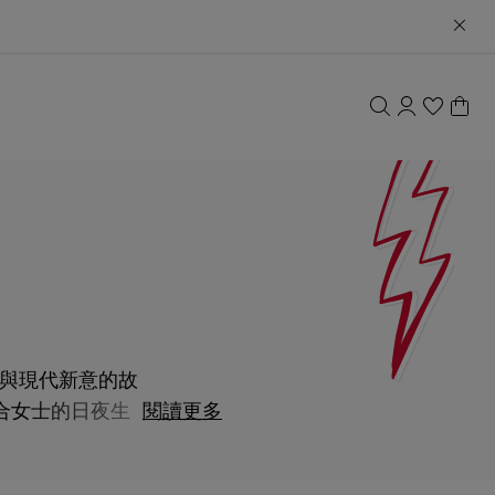
雅美學與現代新意的故
合女士的日夜生活
閱讀更多
走於鞋履藝術與詩