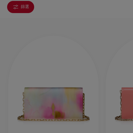
篩選
手袋
袋款
時尚眼鏡
夏⽇精選
男士禮品
Cassia系列
紅鞋底
時尚經典
精湛工藝