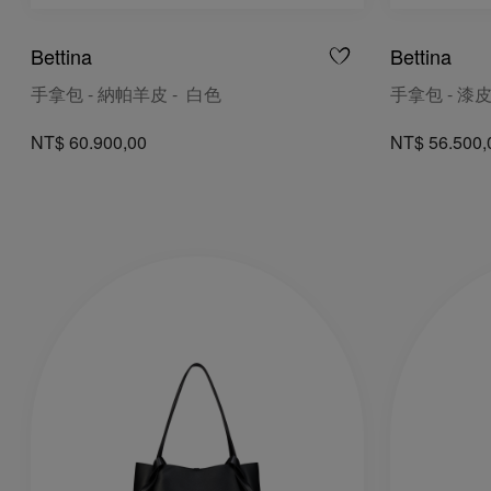
Bettina
Bettina
手拿包 - 納帕羊皮 - 白色
手拿包 - 漆皮
NT$ 60.900,00
NT$ 56.500,