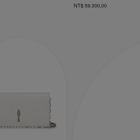
NT$ 59.300,00