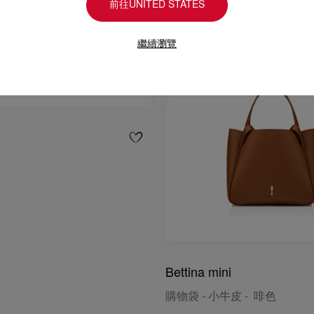
前往UNITED STATES
繼續瀏覽
Bettina mini
購物袋 - 小牛皮 - 啡色