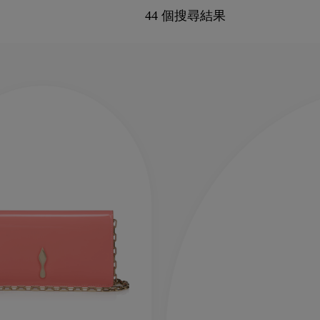
44 個搜尋結果
新季袋款
Kate高跟鞋