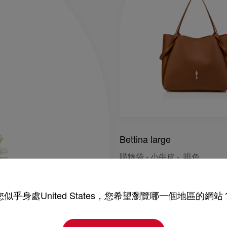
Bettina large
購物袋 - 小牛皮 - 啡色
NT$ 76.900,00
您似乎身處United States，您希望瀏覽哪一個地區的網站