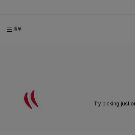
選單
Try picking just 
2026年秋季系列
2026年秋季系列
雋永標記
全新登場：Oud Fétiche 奢⾹淡⾹精
女士禮品
2026年秋季女裝系列
品牌歷史
2026年秋
時裝展