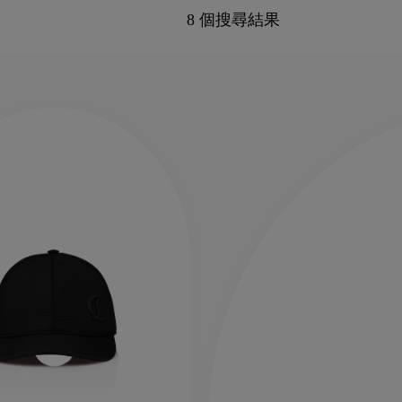
8 個搜尋結果
新季袋款
Kate高跟鞋