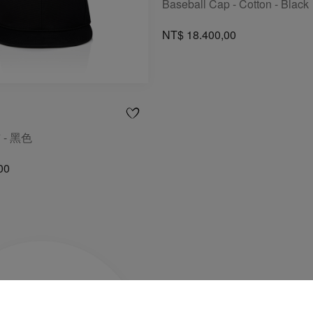
Baseball Cap - Cotton - Black
NT$ 18.400,00
 - 黑色
00