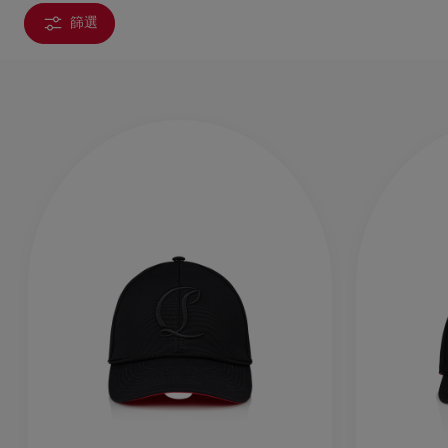
篩選
手袋
袋款
時尚眼鏡
夏⽇精選
男士禮品
Cassia系列
紅鞋底
時尚經典
精湛工藝