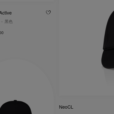
Active
 - 黑色
00
NeoCL