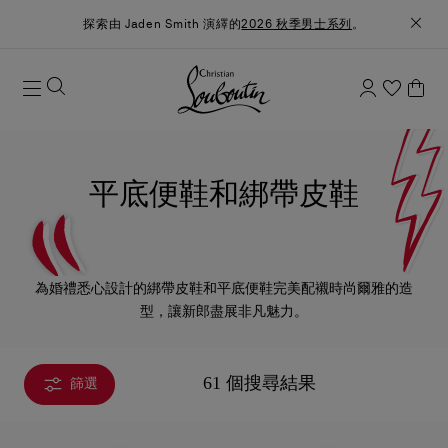
探索由 Jaden Smith 演繹的
2026 秋季男士系列
。
平底便鞋和綁帶皮鞋
為婚禮悉心設計的綁帶皮鞋和平底便鞋完美配襯時尚爾雅的造
型，讓新郎盡展非凡魅力。
61 個搜尋結果
篩選