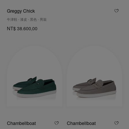
Greggy Chick
牛津鞋 - 漆皮 - 黑色 - 男裝
NT$ 38.600,00
Chambeliboat
Chambeliboat