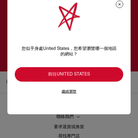
訂閱LOUBOUTIN通訊
電郵*
女裝系列
男裝系列
您似乎身處United States，您希望瀏覽哪一個地區
訂閱
的網站？
前往UNITED STATES
彩妝
唇部
唇線筆
繼續瀏覽
協助
聯絡我們
要求退貨或換貨
尋找專門店