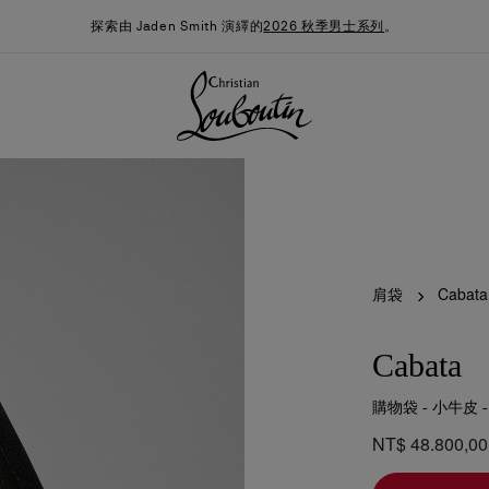
探索由 Jaden Smith 演繹的
2026 秋季男士系列
。
肩袋
Cabata
Cabata
購物袋 - 小牛皮 
季男裝系列
時尚約誓
最新消息
NT$ 48.800,00