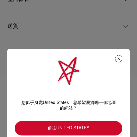
物料
小牛皮
跟高
85 mm
只要好好愛護，便能歷久常新。無論您的Christian Louboutin皮
革產品需要深層清潔或保養護理，我們也能為盡應所需，確保您
送貨
心儀的設計耐用經年。
請小心護理閃亮皮革產品，以免品質受損。
產品保養
以 DHL Express 運送 - 送貨時間：3至 4個工作天
退貨及換貨
部分地區可能需要額外送貨時間。
估計送貨時間按照加快處理訂單計算。
送貨日期起計30天內可以免費退換。
詳情
換貨視乎產品存貨而定，請聯絡客戶服務專員。
專門店恕不處理退貨或換貨要求。
退回的產品必須完好無損，紅鞋底亦沒有任何污漬。
如需更多資訊，
瀏覽退貨政策
。
您似乎身處United States，您希望瀏覽哪一個地區
的網站？
前往UNITED STATES