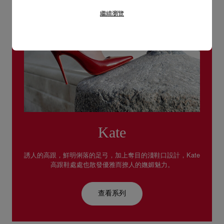
繼續瀏覽
Kate
誘人的高跟，鮮明俐落的足弓，加上奪目的淺鞋口設計，Kate
高跟鞋處處也散發優雅而撩人的嫵媚魅力。
查看系列