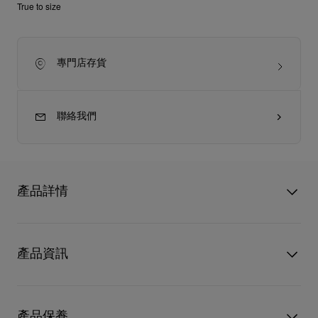
True to size
專門店存貨
聯絡我們
產品詳情
Kate Botta及膝長靴是Christian Louboutin的經典之作，優雅時
尚。長靴外形簡潔修長，配以尖頭設計，簡而不凡。85毫米幼跟
產品資訊
巧妙露出標誌性Loubi紅鞋底，而黑色小牛皮鞋身在鞋側添上低調
的拉鏈，優美勾勒足部輪廓，展現自信嫵媚魅力。
型號
3211152BK01
顏色
黑色
產品保養