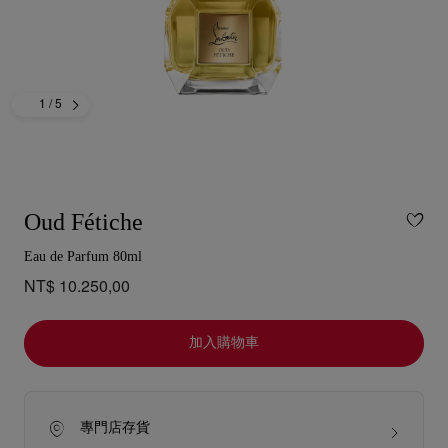
1
/ 5
Oud Fétiche
Eau de Parfum 80ml
NT$ 10.250,00
加入購物車
專門店存貨