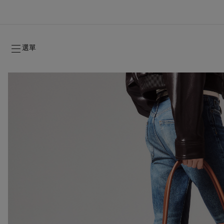
選單
2026年秋季系列
2026年秋季系列
雋永標記
全新登場：Oud Fétiche 奢⾹淡⾹精
女士禮品
2026年秋季女裝系列
品牌歷史
2026年秋
時裝展