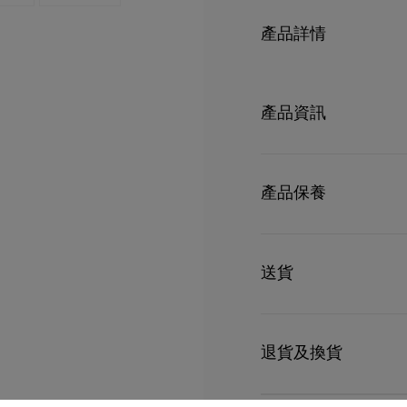
產品詳情
Venus中型肩袋完美體現Chr
成，管狀弧形手挽連接模仿
產品資訊
飾。適合日常使用的肩袋
閒聚會的需要。未經塗層處
染效果和色澤。
型號
1265009BG71
顏色
Cuoio
產品保養
- 拉鏈袋口
物料
小牛皮
尺寸
200mm x 400mm x
- 2個主間隔
只要好好愛護，便能歷久常新。
理，我們也能為盡應所需
送貨
- 1個獨立拉鏈內袋
請小心護理閃亮皮革產品
產品保養
- 2條手挽，長63.5吋／2
以 DHL Express 運送
高 7.9 x 長 15.7 x 闊 6.1
退貨及換貨
部分地區可能需要額外送
估計送貨時間按照加快處
高 20 x 長 40 x 闊 15.5 
送貨日期起計30天內可以