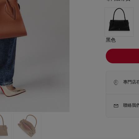
黑色
專門店
聯絡我
新季袋款
Kate高跟鞋