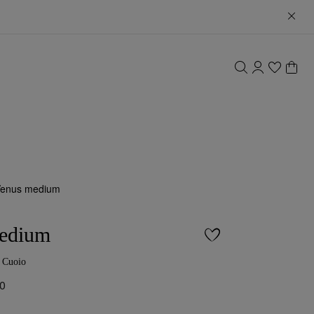
Venus medium
edium
Cuoio
00