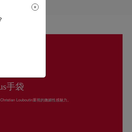
請聯絡客戶服務專員。
貨要求。
，紅鞋底亦沒有任何污漬。
？
政策
。
us手袋
hristian Louboutin重視的嫵媚性感魅力。