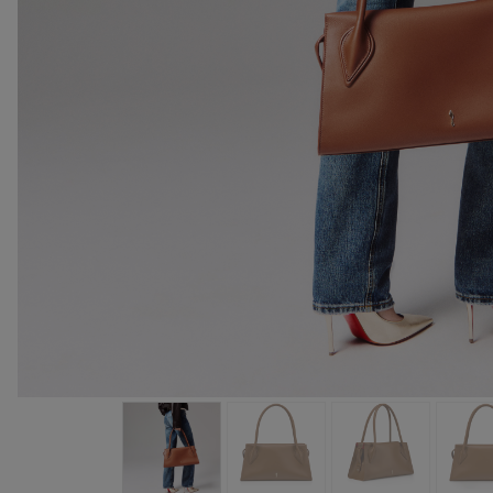
手袋
袋款
時尚眼鏡
夏⽇精選
男士禮品
Cassia系列
紅鞋底
時尚經典
精湛工藝