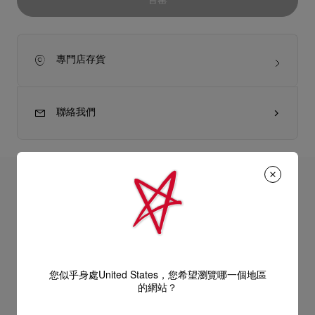
售罄
專門店存貨
聯絡我們
產品詳情
可替換面部彩妝盤共提供3款色號，包括中間的一塊高光和兩種不
同腮紅，即時修飾膚色，打造明暗對比。 每款替換芯都裝在一個
產品資訊
黑色或紅色的可替換彩妝盤中，上方裝飾Christian Louboutin的
經典鉚釘元素。 So Privé絲絨豆沙內含一款緞光莓紅腮紅和一款
您似乎身處United States，您希望瀏覽哪一個地區
虹彩磚紅腮紅，搭配一塊濃郁的金磚高光，瞬間提亮面部光澤。
型號
8210005X108
的網站？
1.每個顏色可單獨使用，也可用化妝刷混合輕掃。 2.將高光粉塗
顏色
SO PRIVE
送貨
抹在顴骨、鼻樑、唇峰和下巴位置。 3.腮紅塗抹在顴骨位置。