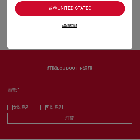
重量
9.8 g
前往UNITED STATES
以 DHL Express 運送 - 送貨時間：3至 4個工作天
退貨及換貨
部分地區可能需要額外送貨時間。
繼續瀏覽
估計送貨時間按照加快處理訂單計算。
Please be aware that Christian Louboutin cannot accept any
詳情
returns of perfumes due to transport restrictions.
Please see our
Return Policy
for more details.
訂閱LOUBOUTIN通訊
電郵*
女裝系列
男裝系列
訂閱