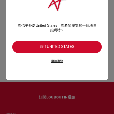
手挽袋容量驚人，可擺放手提電腦，而隨附的化妝袋更可拆下。
袋身以黑色粒面小牛皮製造，並配以雙手挽。
型號
3265049BK01
顏色
黑色
產品保養
- 2個9.8吋／25厘米手挽
物料
小牛皮
尺寸
260mm x 360mm x 300mm
您似乎身處United States，您希望瀏覽哪一個地區
閱讀更多
- 安全扣
的網站？
只要好好愛護，便能歷久常新。無論您的Christian Louboutin皮
革產品需要深層清潔或保養護理，我們也能為盡應所需，確保您
送貨
- 1個主間隔
心儀的設計耐用經年。
前往UNITED STATES
請小心護理閃亮皮革產品，以免品質受損。
- 1個可拆下的撳鈕化妝袋
產品保養
以 DHL Express 運送 - 送貨時間：3至 4個工作天
繼續瀏覽
- 尺寸：
退貨及換貨
部分地區可能需要額外送貨時間。
估計送貨時間按照加快處理訂單計算。
- 高10.21 x 長14.2 x 闊11.8吋
送貨日期起計30天內可以免費退換。
詳情
換貨視乎產品存貨而定，請聯絡客戶服務專員。
- 高26 x 長36 x 闊30厘米
專門店恕不處理退貨或換貨要求。
退回的產品必須完好無損，紅鞋底亦沒有任何污漬。
訂閱LOUBOUTIN通訊
如需更多資訊，
瀏覽退貨政策
。