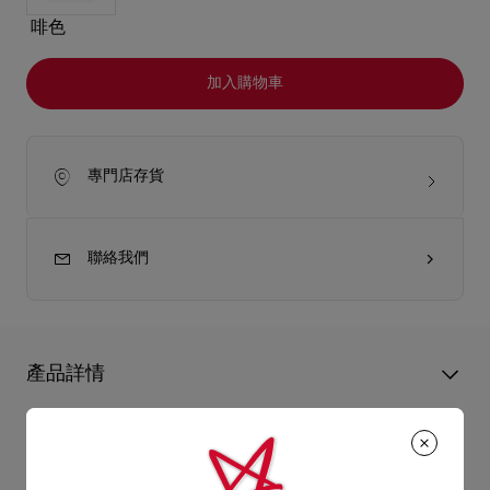
啡色
加入購物車
專門店存貨
聯絡我們
產品詳情
Christian Louboutin的Bettina大手挽袋設計輕巧，雋永優雅，展
現時尚脫俗魅力，亦能輕鬆收納隨身物品，配合日夜場合的需
產品資訊
要。袋面添上金色裝飾，呼應經典紅鞋底的優美輪廓。這款實用