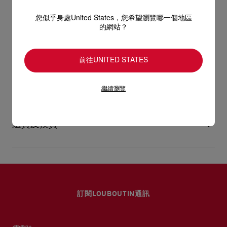
手挽袋容量驚人，可擺放手提電腦，而隨附的化妝袋更可拆下。
袋身以Cuoio啡色粒面小牛皮製造，並配以雙手挽。
型號
3265049BG71
您似乎身處United States，您希望瀏覽哪一個地區
的網站？
顏色
啡色
產品保養
- 2個9.8吋／25厘米手挽
物料
小牛皮
尺寸
260mm x 360mm x 300mm
閱讀更多
- 安全扣
前往UNITED STATES
只要好好愛護，便能歷久常新。無論您的Christian Louboutin皮
革產品需要深層清潔或保養護理，我們也能為盡應所需，確保您
送貨
- 1個主間隔
心儀的設計耐用經年。
繼續瀏覽
請小心護理閃亮皮革產品，以免品質受損。
- 1個可拆下的撳鈕化妝袋
產品保養
以 DHL Express 運送 - 送貨時間：3至 4個工作天
- 尺寸：
退貨及換貨
部分地區可能需要額外送貨時間。
估計送貨時間按照加快處理訂單計算。
- 高10.21 x 長14.2 x 闊11.8吋
送貨日期起計30天內可以免費退換。
詳情
換貨視乎產品存貨而定，請聯絡客戶服務專員。
- 高26 x 長36 x 闊30厘米
專門店恕不處理退貨或換貨要求。
退回的產品必須完好無損，紅鞋底亦沒有任何污漬。
訂閱LOUBOUTIN通訊
如需更多資訊，
瀏覽退貨政策
。