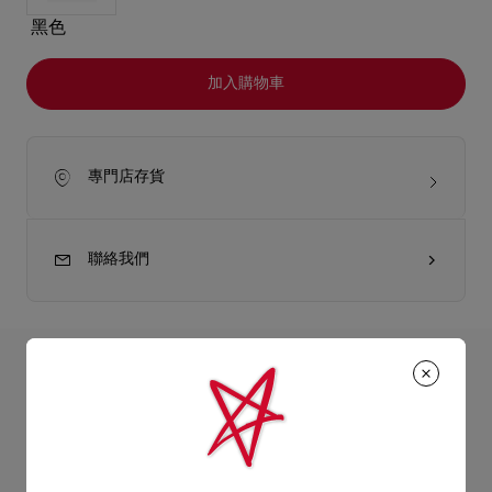
黑色
加入購物車
專門店存貨
聯絡我們
產品詳情
Christian Louboutin的Bettina大手挽袋設計輕巧，雋永優雅，展
現時尚脫俗魅力，亦能輕鬆收納隨身物品，配合日夜場合的需
產品資訊
要。袋面添上金色裝飾，呼應經典紅鞋底的優美輪廓。這款實用