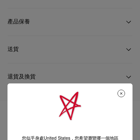
本款融入經典細節設計，包括以金屬打造的鏡片輪廓，並飾以精
緻的棕櫚葉紋圖案，使設計昇華為優雅的標誌性單品。
型號
3265140K194
此款採用貓眼造型，前框選用亮面淺金色金屬結構，與鉸鏈上的
顏色
Gold smoke
產品保養
標誌性紅底鞋元素及紅色鏡腳尾端細節相互呼應。鼻墊亦巧妙融
物料
金屬
入同樣的設計語彙。
搭配Zeiss 高性能紅色煙燻漸層鏡片，此為專為 Christian
只要好好愛護，便能歷久常新。無論您的Christian Louboutin皮
Louboutin Eyewear 打造的獨家色調，呈現卓越的光學品質、舒
革產品需要深層清潔或保養護理，我們也能為盡應所需，確保您
送貨
適度與耐用性。
心儀的設計耐用經年。
請小心護理閃亮皮革產品，以免品質受損。
尺寸：
產品保養
以 DHL Express 運送 - 送貨時間：3至 4個工作天
- 鏡片寬度：56 mm
- 鼻橋寬度：16 mm
退貨及換貨
部分地區可能需要額外送貨時間。
- 鏡腳長度：135 mm
估計送貨時間按照加快處理訂單計算。
送貨日期起計30天內可以免費退換。
此鏡框可配製度數鏡片。
詳情
換貨視乎產品存貨而定，請聯絡客戶服務專員。
義大利製造。
專門店恕不處理退貨或換貨要求。
閱讀更多
退回的產品必須完好無損，紅鞋底亦沒有任何污漬。
如需更多資訊，
瀏覽退貨政策
。
您似乎身處United States，您希望瀏覽哪一個地區