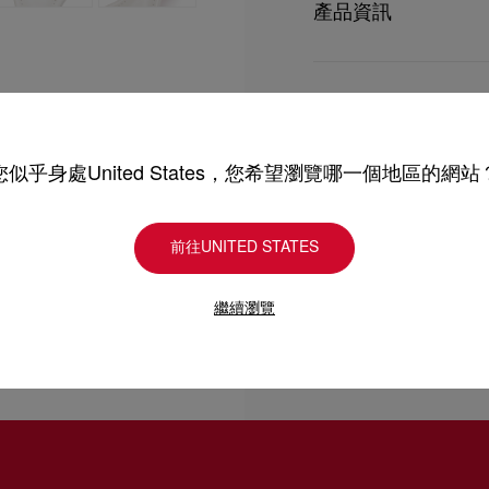
產品資訊
型號
1250851W667
顏色
白色
產品保養
物料
納帕羊皮
跟高
85 mm
只要好好愛護，便能歷久常新。
您似乎身處United States，您希望瀏覽哪一個地區的網站
理，我們也能為盡應所需
送貨
請小心護理閃亮皮革產品
產品保養
前往UNITED STATES
以 DHL Express 運送
退貨及換貨
部分地區可能需要額外送
繼續瀏覽
估計送貨時間按照加快處
送貨日期起計30天內可以
詳情
換貨視乎產品存貨而定，
專門店恕不處理退貨或換
退回的產品必須完好無損
如需更多資訊，
瀏覽退貨