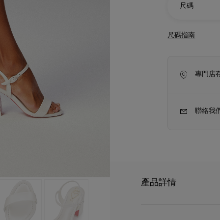
尺碼
尺碼指南
專門店
聯絡我
新季袋款
Kate高跟鞋
產品詳情
來自婚禮系列的Jane 
配上圓形鞋頭、突顯足部