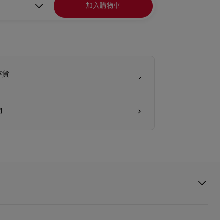
加入購物車
存貨
們
Mule涼鞋採用85毫米斜方形鞋跟和軟墊鞋墊，以白色珠光納帕皮製成，
線條的淺鞋口，以及精緻幼細的足踝搭帶，優雅迷人。