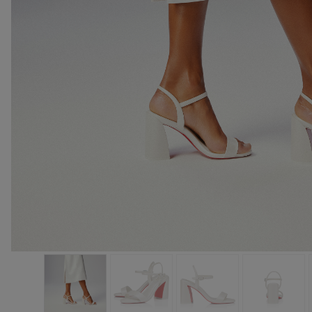
手袋
袋款
時尚眼鏡
夏⽇精選
男士禮品
Cassia系列
紅鞋底
時尚經典
精湛工藝