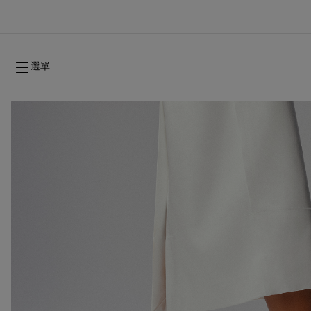
選單
2026年秋季系列
2026年秋季系列
雋永標記
全新登場：Oud Fétiche 奢⾹淡⾹精
女士禮品
2026年秋季女裝系列
品牌歷史
2026年秋
時裝展