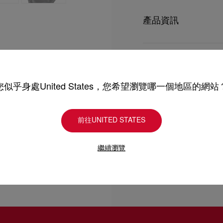
Miss Jane高跟涼
以足踝搭帶和橢圓形帶扣，與經典
產品資訊
人的設計完美配襯日夜造
型號
1240672B439
顏色
黑色
產品保養
物料
納帕羊皮
跟高
85 mm
您似乎身處United States，您希望瀏覽哪一個地區的網站
只要好好愛護，便能歷久常新。
理，我們也能為盡應所需
送貨
請小心護理閃亮皮革產品
前往UNITED STATES
產品保養
以 DHL Express 運送
繼續瀏覽
退貨及換貨
部分地區可能需要額外送
估計送貨時間按照加快處
送貨日期起計30天內可以
詳情
換貨視乎產品存貨而定，
專門店恕不處理退貨或換
退回的產品必須完好無損