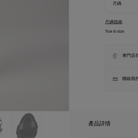
尺碼
尺碼指南
True to size
專門店
聯絡我
新季袋款
Kate高跟鞋
產品詳情