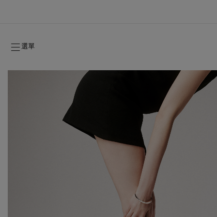
選單
2026年秋季系列
2026年秋季系列
雋永標記
全新登場：Oud Fétiche 奢⾹淡⾹精
女士禮品
2026年秋季女裝系列
品牌歷史
2026年秋
時裝展