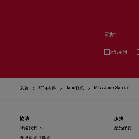
電郵*
女裝系列
女裝
時尚經典
Jane鞋款
Miss Jane Sandal
協助
服務
聯絡我們
產品保養
要求退貨或換貨