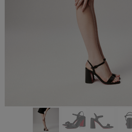
手袋
袋款
時尚眼鏡
夏⽇精選
男士禮品
Cassia系列
紅鞋底
時尚經典
精湛工藝