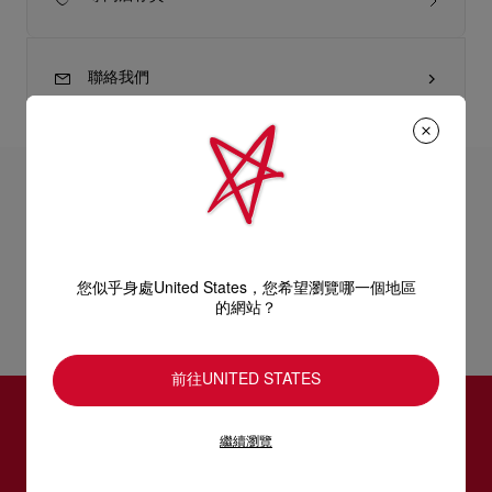
聯絡我們
產品詳情
A Louboutin classic, the Pigalle pump embodies the essence of
its Parisian namesake and the glamour of the district's Moulin
產品資訊
您似乎身處United States，您希望瀏覽哪一個地區
Rouge showgirls. The shoe's revealing décolleté gently
的網站？
encases the foot, plunging down to a low-cut vamp, which then
tapers off into a subtly pointed toe. Crafted from glossy black
型號
1100382BK01
patent leather, the upper sits atop a wearable 85 mm slender
顏色
BLACK
前往UNITED STATES
stiletto heel, audaciously lined in signature red.
物料
Patent
跟高
85 mm
訂閱LOUBOUTIN通訊
繼續瀏覽